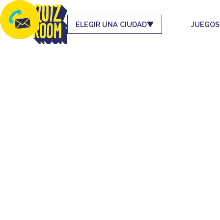
ELEGIR UNA CIUDAD
JUEGOS
JU
MEJOR 
Prepárat
Si sabes tender t