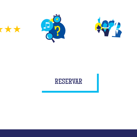
 todo lo necesario para disfrutar al máximo en Qui
★★★
nión
DIFERENTES CONCURSOS
JUEAGA EN EQUIPO
E
RESERVAR