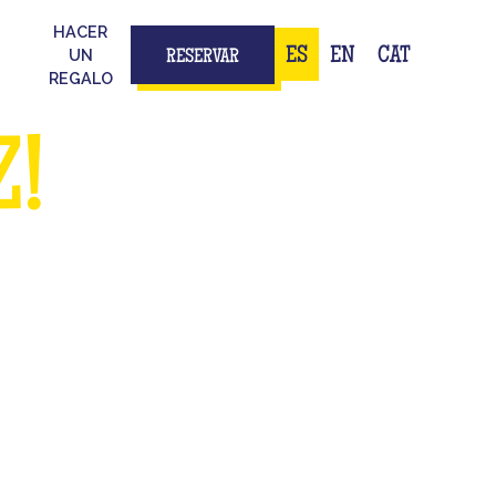
HACER
ES
EN
CAT
UN
RESERVAR
REGALO
Z!
ATÓ
LA TELE
 emoción.
 con tu equipo, ya