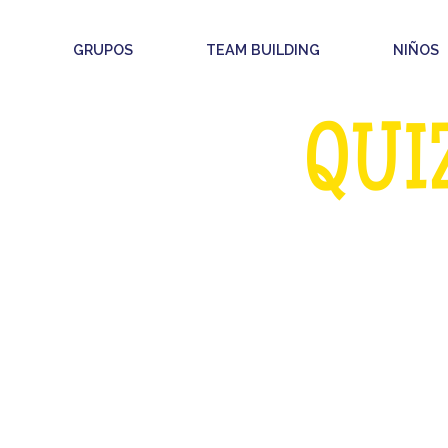
GRUPOS
TEAM BUILDING
NIÑOS
¡PIM PAM
QUI
EGA EN UN AUTÉNTICO PL
QUE LOS CONCURSOS DE 
El primer quiz inmersivo, como en la tele!
e para un juego lleno de risas, sorpresas y mucha
rampas, darle rápido al pulsador y partirte de risa