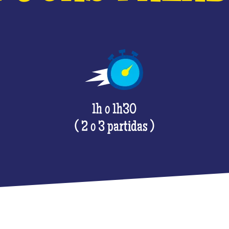
1h o 1h30
( 2 o 3 partidas )