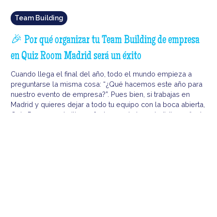
Team Building
🎉 Por qué organizar tu Team Building de empresa
en Quiz Room Madrid será un éxito
Cuando llega el final del año, todo el mundo empieza a
preguntarse la misma cosa: “¿Qué hacemos este año para
nuestro evento de empresa?”. Pues bien, si trabajas en
Madrid y quieres dejar a todo tu equipo con la boca abierta,
Quiz Room es el sitio perfecto para tu team building o fiesta
de empresa. Prepárate para descubrir por qué organizar tu
evento en Quiz Room no solo será divertido, sino que se
convertirá en el momento más esperado del año.